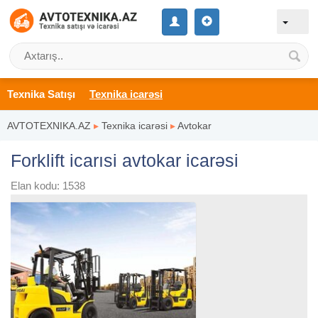
Texnika Satışı
Texnika icarəsi
AVTOTEXNIKA.AZ
▸
Texnika icarəsi
▸
Avtokar
Forklift icarısi avtokar icarəsi
Elan kodu: 1538