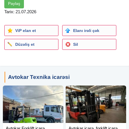
Paylaş
Tarix: 21.07.2026
ViP elan et
Elanı irəli çək
Düzəliş et
Sil
Avtokar Texnika icarəsi
Avtokar Forklift icarə
Avtokar icarə. forklift icarə