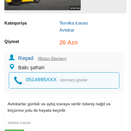
Kateqoriya
Texnika icarəsi
Avtokar
Qiymət
20 Azn
Rəşad
(Bütün Elanları)
Bakı şəhəri
0514995XXX
nömrəni göstər
Avtokarlar günlük və aylıq icarəyə verilir ödəniş nağd və
köçürmə yolu ilə həyata keçirilir.
avtokar icarəsi