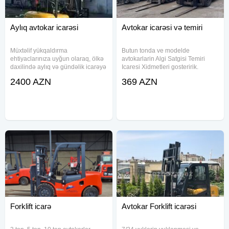
Aylıq avtokar icarəsi
Avtokar icarəsi və temiri
Müxtəlif yükqaldırma
Butun tonda ve modelde
ehtiyaclarınıza uyğun olaraq, ölkə
avtokarlarin Algi Satgisi Temiri
daxilində aylıq və gündəlik icarəyə
Icaresi Xidmetleri gosteririk.
avtokarlar təklif edirik.
2400 AZN
369 AZN
Avtokarlarımız sənaye, tikinti,
anbar və logistika sahələrində
etibarlı və səmərəli işləmək üçün
Forklift icarə
Avtokar Forklift icarəsi