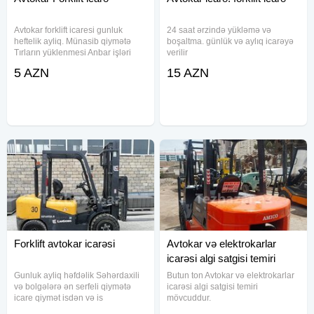
Avtokar forklift icaresi gunluk
24 saat ərzində yükləmə və
heftelik ayliq. Münasib qiymətə
boşaltma. günlük və aylıq icarəyə
Tırların yüklenmesi Anbar işləri
verilir
Her nov tonnajli ve Hundurlukde
5 AZN
15 AZN
var. Qiymet razilasma yolu ile.
(24/7 Yüklerin yüklenmesi) Açar
Sözlər #Aftakar #Aftokar
Forklift avtokar icarəsi
Avtokar və elektrokarlar
icarəsi algi satgisi temiri
Gunluk ayliq həfdəlik Səhərdaxili
Butun ton Avtokar və elektrokarlar
və bolgələrə ən serfeli qiymətə
icarəsi algi satgisi temiri
icare qiymət isdən və is
mövcuddur.
muddətindən asli olaraq dəyisir