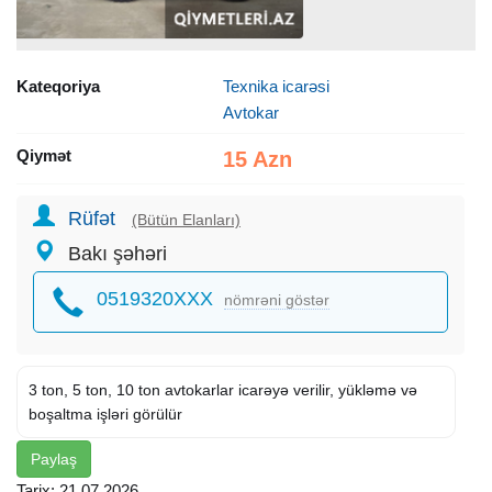
Kateqoriya
Texnika icarəsi
Avtokar
Qiymət
15 Azn
Rüfət
(Bütün Elanları)
Bakı şəhəri
0519320XXX
nömrəni göstər
3 ton, 5 ton, 10 ton avtokarlar icarəyə verilir, yükləmə və
boşaltma işləri görülür
Paylaş
Tarix: 21.07.2026