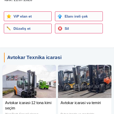
ViP elan et
Elanı irəli çək
Düzəliş et
Sil
Avtokar Texnika icarəsi
Avtokar icarəsi-12 tona kimi
Avtokar icarəsi və temiri
seçim