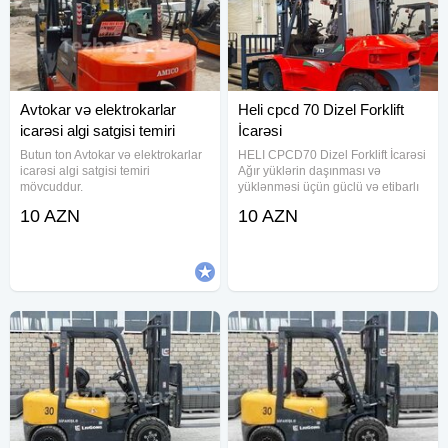
Avtokar və elektrokarlar
Heli cpcd 70 Dizel Forklift
icarəsi algi satgisi temiri
İcarəsi
Butun ton Avtokar və elektrokarlar
HELI CPCD70 Dizel Forklift İcarəsi
icarəsi algi satgisi temiri
Ağır yüklərin daşınması və
mövcuddur.
yüklənməsi üçün güclü və etibarlı
həll axtarırsınızsa, HELI CPCD70
10 AZN
10 AZN
dizel forklift sizin üçün doğru
seçimdir. Bu model sənaye
müəssisələri, anbarlar,