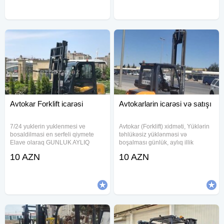
Avtokar Forklift icarəsi
Avtokarlarin icarəsi və satışı
7/24 yuklerin yuklenmesi ve
Avtokar (Forklift) xidməti, Yüklərin
bosaldilmasi en serfeli qiymete
təhlükəsiz yüklənməsi və
Elave olaraq GUNLUK AYLIQ
boşalması günlük, aylıq illik
HEFDELIK SEHERDAXILI VE
xidmət, yüksək keyfiyyət, münasib
10 AZN
10 AZN
BOLGELERE ICARE
qiymət 7/24 xidmətinizdəyik
MUMKUNDUR QIYMET
RAZILASMA YOLU ILE ETRAFLI
MELUMAT UCUN ZENG EDIN