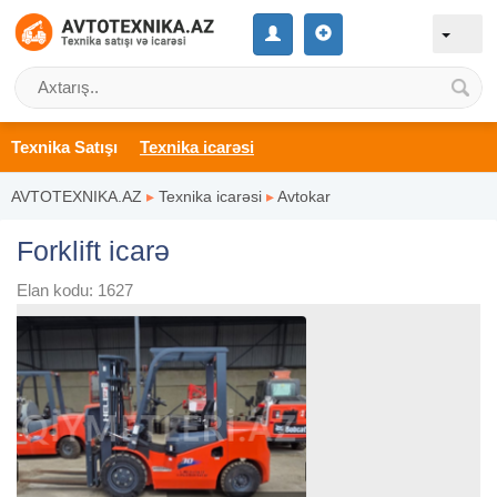
Texnika Satışı
Texnika icarəsi
AVTOTEXNIKA.AZ
▸
Texnika icarəsi
▸
Avtokar
Forklift icarə
Elan kodu: 1627