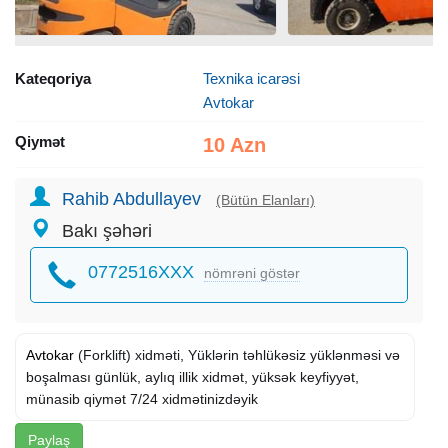
Kateqoriya
Texnika icarəsi
Avtokar
Qiymət
10 Azn
Rahib Abdullayev
(Bütün Elanları)
Bakı şəhəri
0772516XXX
nömrəni göstər
Avtokar
(Forklift) xidməti, Yüklərin təhlükəsiz yüklənməsi və
boşalması günlük, aylıq illik xidmət, yüksək keyfiyyət,
münasib qiymət 7/24 xidmətinizdəyik
Paylaş