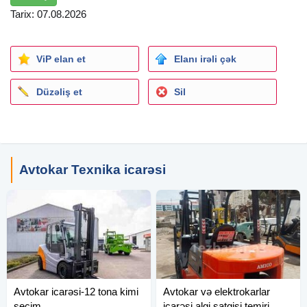
Tarix: 07.08.2026
ViP elan et
Elanı irəli çək
Düzəliş et
Sil
Avtokar Texnika icarəsi
Avtokar icarəsi-12 tona kimi
Avtokar və elektrokarlar
seçim
icarəsi algi satgisi temiri