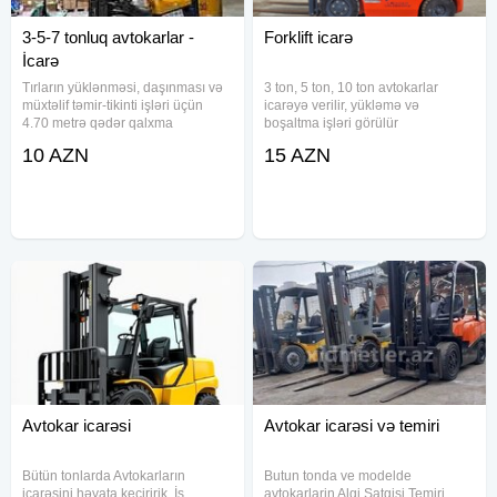
3-5-7 tonluq avtokarlar -
Forklift icarə
İcarə
Tırların yüklənməsi, daşınması və
3 ton, 5 ton, 10 ton avtokarlar
müxtəlif təmir-tikinti işləri üçün
icarəyə verilir, yükləmə və
4.70 metrə qədər qalxma
boşaltma işləri görülür
qabiliyyətinə malik, 3, 5 və 7
10 AZN
15 AZN
tonluq avtokarlar icarəyə verilir.
Təhlükəsiz və etibarlı iş üçün
nəzərdə tutulmuş bu
Avtokar icarəsi
Avtokar icarəsi və temiri
Bütün tonlarda Avtokarların
Butun tonda ve modelde
icarəsini həyata keçiririk. İş
avtokarlarin Algi Satgisi Temiri