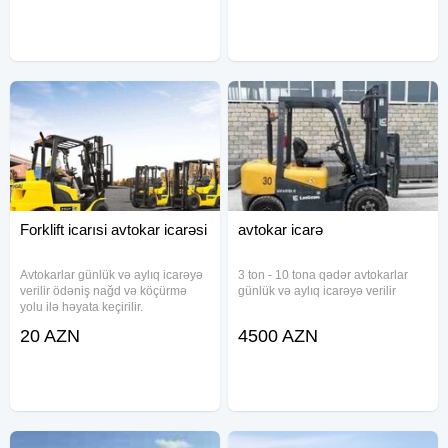
seçimdir. Bu model sənaye
(24/7 Yüklerin yüklenmesi) Açar
müəssisələri, anbarlar,
Sözlər #Aftakar #Aftokar
Forklift icarısi avtokar icarəsi
avtokar icarə
Avtokarlar günlük və aylıq icarəyə
3 ton - 10 tona qədər avtokarlar
verilir ödəniş nağd və köçürmə
günlük və aylıq icarəyə verilir
yolu ilə həyata keçirilir.
20 AZN
4500 AZN