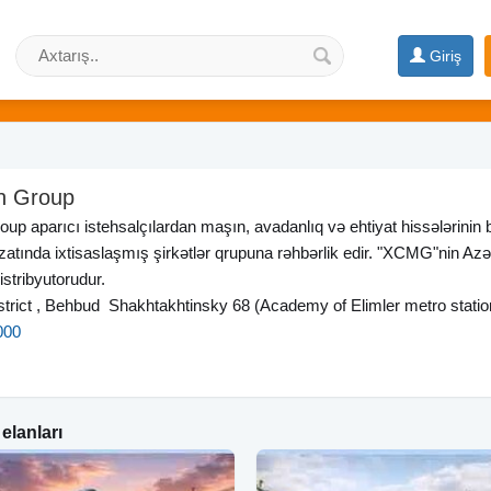
Giriş
h Group
p aparıcı istehsalçılardan maşın, avadanlıq və ehtiyat hissələrinin 
atında ixtisaslaşmış şirkətlər qrupuna rəhbərlik edir. "XCMG"nin A
stribyutorudur.
trict , Behbud Shakhtakhtinsky 68 (Academy of Elimler metro statio
000
elanları