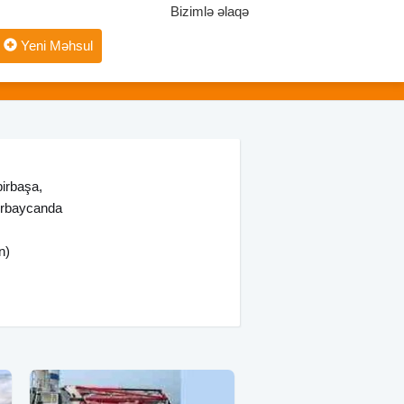
Bizimlə əlaqə
Yeni Məhsul
birbaşa,
zərbaycanda
n)