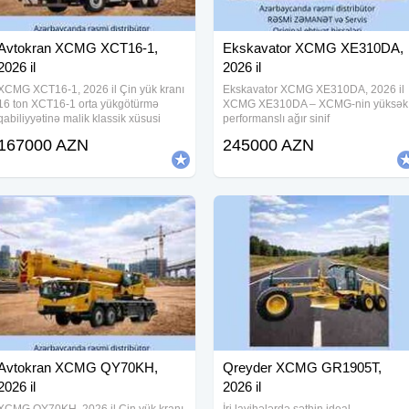
Avtokran XCMG XCT16-1,
Ekskavator XCMG XE310DA,
2026 il
2026 il
XCMG XCT16-1, 2026 il Çin yük kranı
Ekskavator XCMG XE310DA, 2026 il
16 ton XCT16-1 orta yükgötürmə
XCMG XE310DA – XCMG-nin yüksək
qabiliyyətinə malik klassik xüsusi
performanslı ağır sinif
avadanlıqlar kateqoriyasına aiddir.
ekskavatorlarından biridir. Bu texnika
167000 AZN
245000 AZN
Dizaynda hərəkətlilik və innovativ
iri miqyaslı tikinti, torpaq işləri və
hidravlik sistemin birləşməsi dərhal
mədən sahələrində üstün
tikinti
məhsuldarlıq və dayanıqlıq
Avtokran XCMG QY70KH,
Qreyder XCMG GR1905T,
2026 il
2026 il