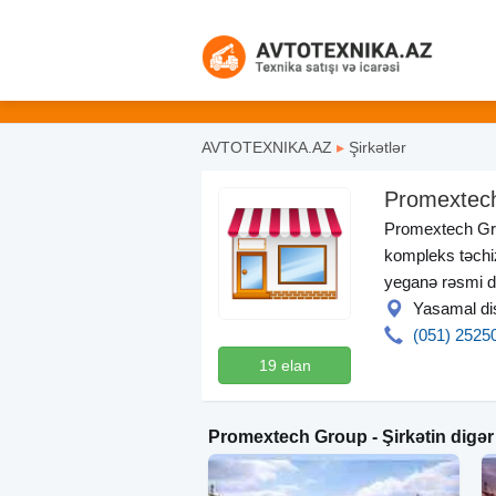
AVTOTEXNIKA.AZ
▸
Şirkətlər
Promextec
Promextech Grou
kompleks təchiz
yeganə rəsmi di
Yasamal dis
(051) 2525
19 elan
Promextech Group - Şirkətin digər 