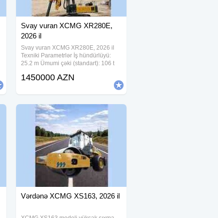
Svay vuran XCMG XR280E,
2026 il
Svay vuran XCMG XR280E, 2026 il
Texniki Parametrlər İş hündürlüyü:
25.2 m Ümumi çəki (standart): 106 t
(qazma alətləri olmadan) Maksimum
1450000 AZN
qazma diametri: 2500 mm / 2300 mm
Maksimum qazma dərinliyi: 94 m
Mühərrik:
Vərdənə XCMG XS163, 2026 il