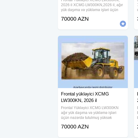
Frontal Yükləyici XCMG LW300KN,
2026 il XCMG LW300KN,2026 il, ağır
yük daşıma və yükləmə işləri üçün
nəzərdə tutulmuş, yüksək
70000 AZN
performansı, etibarlılığı və
dayanıqlılığı ilə seçilən qabaqcıl bir
frontal yükləyicidir. Bu
Frontal yükləyici XCMG
LW300KN, 2026 il
Frontal Yükləyici XCMG LW300KN
ağır yük daşıma və yükləmə işləri
üçün nəzərdə tutulmuş yüksək
performanslı tikinti texnikasıdır.
70000 AZN
Texnika tikinti, mədənçilik, yol tikintisi
və sənaye sahələrində effektiv işləmə
imkanları