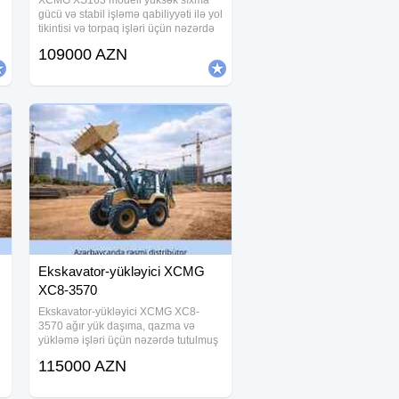
XCMG XS163 modeli yüksək sıxma
gücü və stabil işləmə qabiliyyəti ilə yol
tikintisi və torpaq işləri üçün nəzərdə
r
tutulmuş tək barabanlı vibrasiya
109000 AZN
vərdənədir. Güclü mühərrik və optimal
iş çəkisi sayəsində ağır tikinti
Ekskavator-yükləyici XCMG
XC8-3570
Ekskavator-yükləyici XCMG XC8-
3570 ağır yük daşıma, qazma və
yükləmə işləri üçün nəzərdə tutulmuş
yüksək performanslı texnikadır. Tikinti,
115000 AZN
yol tikintisi, mədənçilik və sənaye
sahələrində istifadə üçün uyğun olan
bu