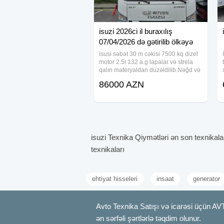
isuzi 2026ci il buraxılış
07/04/2026 də gətirilib ölkəyə
isusi səbət 30 m cəkisi 7500 kq dizel
motor 2.5l 132 a.g lapalar və strela
qalın materyaldan düzəldilib.Nəğd və
köçürmə ilə satıla bilər.Qiymətə ƏDV
86000 AZN
daxil deyil
isuzi Texnika Qiymətləri ən son texnikala
texnikaları
ehtiyat hisseleri
insaat
generator
Avto Texnika Satışı və icarəsi üçün AV
ən sərfəli şərtlərlə təqdim olunur.