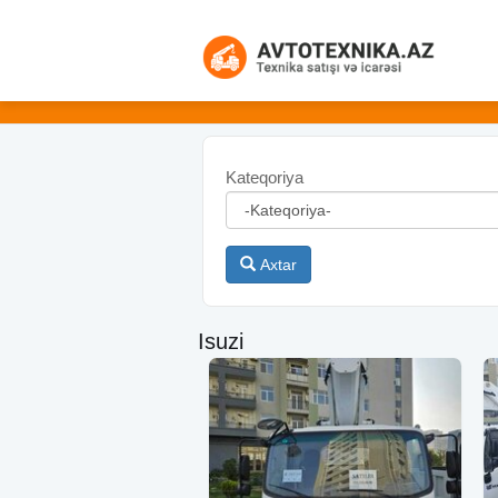
Kateqoriya
Axtar
Isuzi