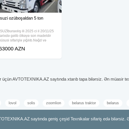
isuzi ozüboşaldan 5 ton
İSUZİburaxılış ili 2025 ci il 20/11/25
tarixdə gəlib ölkəyə son madeldir
xüsusi sifarişlə yığılıb.Nəğd və
köçürmə yolu ilə satılır.
63000 AZN
r üçün AVTOTEXNIKA.AZ saytında xtarıb tapa bilərsiz. Ən müasir texnika
lovol
solis
zoomlion
belarus traktor
belarus
TOTEXNIKA.AZ saytında geniş çeşid Texnikalar sifariş edə bilərsiz. 