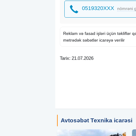
0519320XXX
nömrəni g
Reklam və fasad işləri üçün təkliflər q
metrədək səbətlər icarəyə verilir
Tarix: 21.07.2026
Avtosəbət Texnika icarəsi