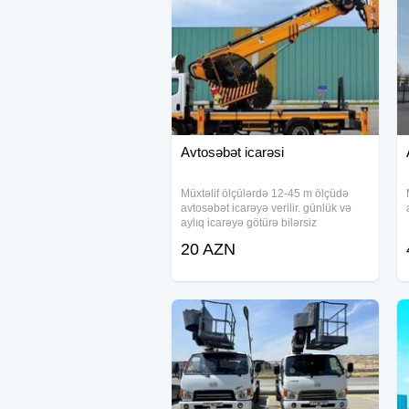
Avtosəbət icarəsi
Müxtəlif ölçülərdə 12-45 m ölçüdə
avtosəbət icarəyə verilir. günlük və
aylıq icarəyə götürə bilərsiz
20 AZN