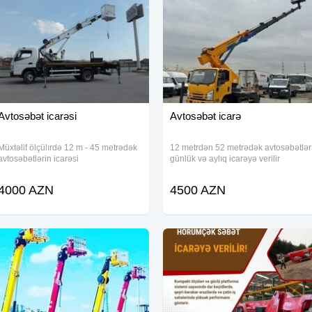
Avtosəbət icarəsi
Avtosəbət icarə
Müxtəlif ölçülırdə 12 m - 45 metrədək
12 metrdən 52 metrədək avtosəbətlər
avtosəbətlərin icarəsi
günlük və aylıq icarəyə verilir
4000 AZN
4500 AZN