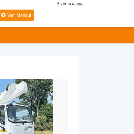
Bizimlə əlaqə
Yeni Məhsul