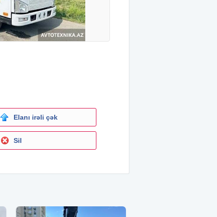
Elanı irəli çək
Sil