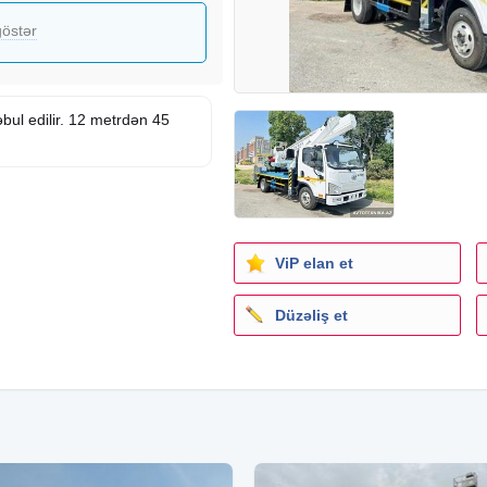
östər
əbul edilir. 12 metrdən 45
ViP elan et
Düzəliş et