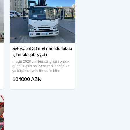
avtosəbət 30 metir hündürlükdə
işləmək qabliyyətli
maşın 2026 cı il buraxılışlıdır şəhərə
gündüz girişinə icazə verilir nəğd və
ya küçürmə yolu ilə satıla bilər
104000 AZN