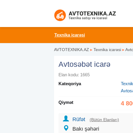
Texnika icarəsi
AVTOTEXNIKA.AZ
▸
Texnika icarəsi
▸
Avt
Avtosəbət icarə
Elan kodu: 1665
Kateqoriya
Texnik
Avtos
Qiymət
4 80
Rüfət
(Bütün Elanları)
Bakı şəhəri