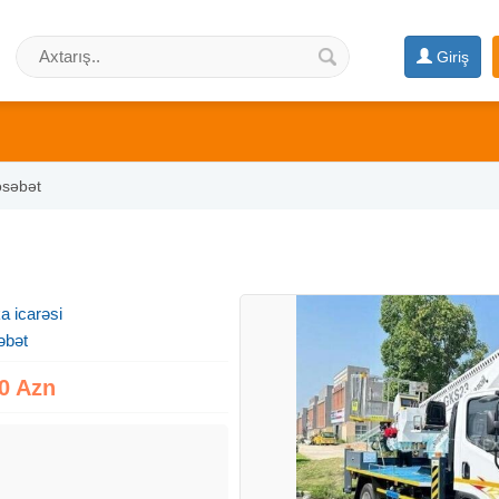
Giriş
osəbət
a icarəsi
əbət
0 Azn