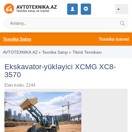
Texnika Satışı
Texnika icarəsi
AVTOTEXNIKA.AZ
▸
Texnika Satışı
▸
Tikinti Texnikası
Ekskavator-yükləyici XCMG XC8-
3570
Elan kodu: 2144