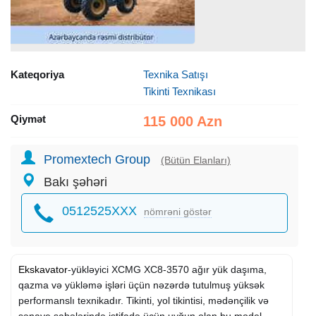
Kateqoriya
Texnika Satışı
Tikinti Texnikası
Qiymət
115 000 Azn
Promextech Group
(Bütün Elanları)
Bakı şəhəri
0512525XXX
nömrəni göstər
Ekskavator
-yükləyici XCMG XC8-3570 ağır yük daşıma,
qazma və yükləmə işləri üçün nəzərdə tutulmuş yüksək
performanslı texnikadır. Tikinti, yol tikintisi, mədənçilik və