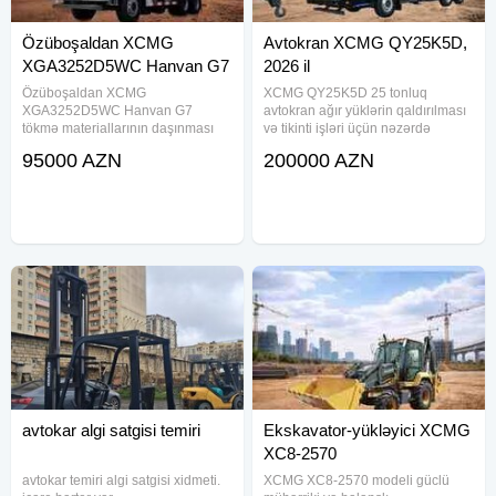
Özüboşaldan XCMG
Avtokran XCMG QY25K5D,
XGA3252D5WC Hanvan G7
2026 il
2026 il
Özüboşaldan XCMG
XCMG QY25K5D 25 tonluq
XGA3252D5WC Hanvan G7
avtokran ağır yüklərin qaldırılması
tökmə materiallarının daşınması
və tikinti işləri üçün nəzərdə
üçün nəzərdə tutulmuş yük
tutulmuş peşəkar texnikadır. Model
95000 AZN
200000 AZN
avtomobilidir və tikinti, yol işləri ilə
yüksək hərəkət qabiliyyəti,
sənaye sahələrində istifadə
innovativ hidravlik sistemi və sabit
olunur. Yük yerinin qaldırılması
işləmə xüsusiyyətləri ilə
funksiyası
avtokar algi satgisi temiri
Ekskavator-yükləyici XCMG
XC8-2570
avtokar temiri algi satgisi xidmeti.
XCMG XC8-2570 modeli güclü