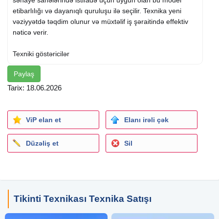
sənaye sahələrində istifadə üçün uyğun olan bu model
etibarlılığı və dayanıqlı quruluşu ilə seçilir. Texnika yeni
vəziyyətdə təqdim olunur və müxtəlif iş şəraitində effektiv
nəticə verir.
Texniki göstəricilər
Paylaş
- Ön çalov həcmi 1.3 kub
- Arxa çalov həcmi 0.26 kub
Tarix: 18.06.2026
- Texnikanın ümumi çəkisi 8600 kq
Performans və qazma imkanları
ViP elan et
Elanı irəli çək
- Qazma dərinliyi 5555 mm
Düzəliş et
Sil
- Yuchai mühərriki ilə təchiz olunub
- Ağır torpaq və yükləmə işləri üçün uyğundur
Avadanlıq və idarəetmə
Tikinti Texnikası Texnika Satışı
- Joystik idarəetmə sistemi mövcuddur
- Kondisioner və qızdırıcı sistemi ilə təchiz edilib