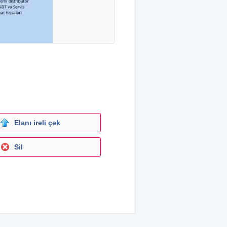
Elanı irəli çək
Sil