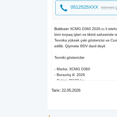
0512525XXX
nömrəni g
Buldozer
XCMG D360 2026-cı il istehsa
kimi torpaq işləri və tikinti sahəsində 
Texnika yüksək çəki göstəricisi və Cum
edilib. Qiymətə ƏDV daxil deyil.
Texniki göstəricilər
- Marka: XCMG D360
- Buraxılış ili: 2026
- Çəkisi: 39100 kq
- Yeni vəziyyətdədir
Tarix: 22.05.2026
Mühərrik və təyinat
- Cummins mühərriki ilə təchiz olunub
- Torpaq işləri və tikinti sahəsində is