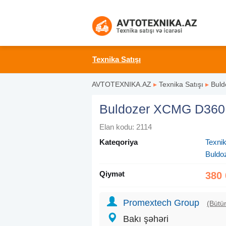
Texnika Satışı
AVTOTEXNIKA.AZ
▸
Texnika Satışı
▸
Buld
Buldozer XCMG D360, 
Elan kodu: 2114
Kateqoriya
Texnik
Buldo
Qiymət
380 
Promextech Group
(Bütün
Bakı şəhəri