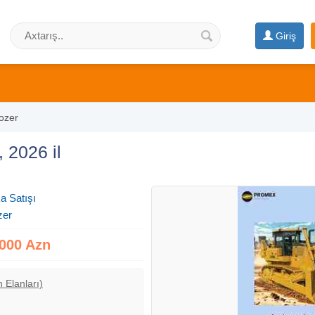
Giriş
ozer
2026 il
a Satışı
zer
000 Azn
 Elanları)