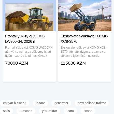
Frontal yükləyici XCMG
Ekskavator-yükləyici XCMG
LW300KN, 2026 il
XC8-3570
Frontal Yükləyici XCMG LW300KN
Ekskavator-yükləyici XCMG XC8-
ağır yük daşıma və yükləmə işləri
3570 ağır yük daşıma, qazma və
üçün nəzərdə tutulmuş yüksək
yükləmə işləri üçün nəzərdə
performanslı tikinti texnikasıdır.
tutulmuş yüksək performanslı
70000 AZN
115000 AZN
Texnika tikinti, mədənçilik, yol
texnikadır. Tikinti, yol tikintisi,
tikintisi və sənaye sahələrində
mədənçilik və sənaye sahələrində
effektiv işləmə imkanları
istifadə üçün uyğun olan bu
ehtiyat hisseleri
insaat
generator
new holland traktor
solis
tumosan
yto traktor
icarə
dosan