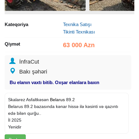
Kateqoriya
Texnika Satışı
Tikinti Texnikası
Qiymət
63 000 Azn
İnfraCut
Bakı şəhəri
Bu elanın vaxtı bitib. Oxşar elanlara baxın
Skalarez Asfaltkəsən
Belarus
89.2
Belarus 89.2 bazasında kənar hissə ilə kəsinti və qazıntı
edə bilən qurğu..
İl 2025
Yenidir