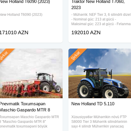
New Holland T6090 (2023)
Traktor New Holland T7060,
2023
New Holland T6090 (2023)
- Mühərrik: NEF Tier 3, 6 silindrli dizel
- Nominal güc: 213 at gücü -
NƏTLƏ təklif edirik. "Lovol"
Maksimal güc: 223 at gücü - Fırlanma
at zəmanətlə alın! Həmçinin
tezliyi: 2200 dövr/dəq - Ötürmələr
171010 AZN
192010 AZN
qutusu: Power Command, 18 irəli + 6
əldə edə bilərsiniz!
geri - Sürət aralığı: 1, 9 - 40, 0
vol 2204" universal
na sifariş etməyə tələsin!
irkət
Şirkət
Pnevmatik Toxumsəpən
New Holland TD 5.110
Maschio Gaspardo MTR 8
Toxumsəpən Maschio Gaspardo MTR
Xüsusiyyətlər Mühərrikin növü FTP
8 "Maschio Gaspardo MTR 8"
S8000 Tier 3 Mühərrik silindrlərinin
pnevmatik toxumsəpəni böyük
sayı 4 silindr Mühərrikin yanacaq