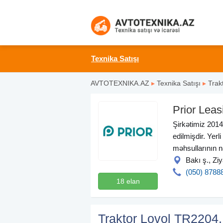
Texnika Satışı
AVTOTEXNIKA.AZ
▸
Texnika Satışı
▸
Trak
Prior Leas
Şirkətimiz 2014
edilmişdir. Yerl
məhsullarının n
Bakı ş., Zi
(050) 8788
18 elan
Traktor Lovol TR2204, 