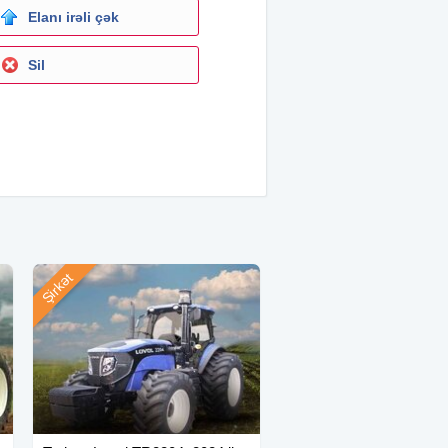
Elanı irəli çək
Sil
Şirkət