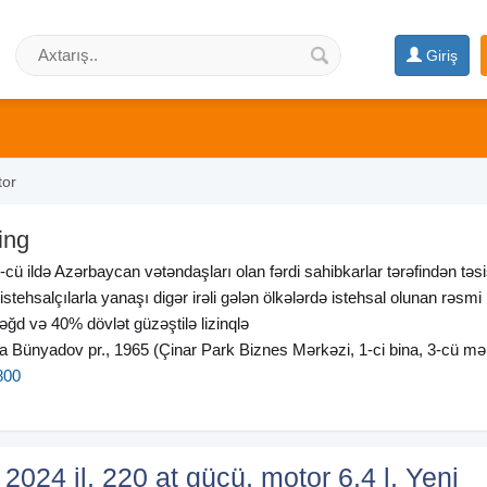
Giriş
tor
ing
-cü ildə Azərbaycan vətəndaşları olan fərdi sahibkarlar tərəfindən təs
i istehsalçılarla yanaşı digər irəli gələn ölkələrdə istehsal olunan rəsmi
əğd və 40% dövlət güzəştilə lizinqlə
ya Bünyadov pr., 1965 (Çinar Park Biznes Mərkəzi, 1-ci bina, 3-cü mə
800
2024 il, 220 at gücü, motor 6.4 l, Yeni