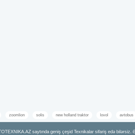
zoomlion
solis
new holland traktor
lovol
avtobus
TOTEXNIKA.AZ saytında geniş çeşid Texnikalar sifariş edə bilərsiz. 