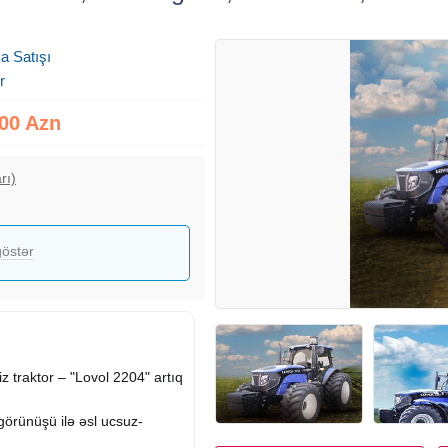
a Satışı
r
00 Azn
rı)
östər
z traktor – "Lovol 2204" artıq
örünüşü ilə əsl ucsuz-