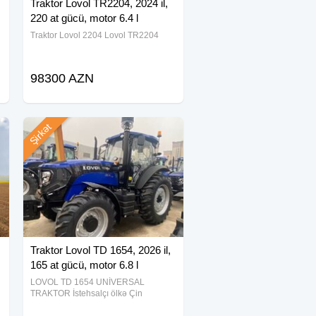
Traktor Lovol TR2204, 2024 il,
220 at gücü, motor 6.4 l
Traktor Lovol 2204 Lovol TR2204
98300 AZN
Şirkət
Traktor Lovol TD 1654, 2026 il,
165 at gücü, motor 6.8 l
LOVOL TD 1654 UNİVERSAL
TRAKTOR İstehsalçı ölkə Çin