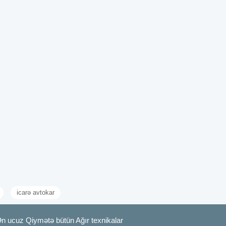
icarə avtokar
Ən ucuz Qiymətə bütün Ağır texnikalar