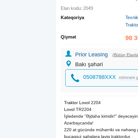
Elan kodu: 2049
Kateqoriya
Texnik
Trakto
Qiymət
98 3
Prior Leasing
(Bütün Elanla
Bakı şəhəri
0508788XXX
nömrəni g
Traktor
Lovol
2204
Lovol
TR2204
İşlədəndə "Əjdaha kimidir!" deyəcəyini
Azərbaycanda!
220 at gücündə mühərriki və nəhəng g
bucaqsız sahələrə layiq traktordur.