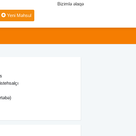
Bizimlə əlaqə
Yeni Məhsul
is
 istehsalçı
rtəbə)