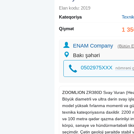
Elan kodu: 2019
Kateqoriya
Texnik
Qiymət
1 35
ENAM Company
(Bütün E
Bakı şəhəri
0502975XXX
nömrəni g
ZOOMLION
ZR380D Svay Vuran (Heavy
Böyük diametrli və ultra dərin svay iş
model yüksək fırlanma momenti və gücl
texnika kateqoriyasına daxildir. 220
və 100 metrə qədər qazma dərinliyi imka
körpü, sənaye və hündürmərtəbəli tikin
seçimdir. Çətin geoloji şəraitdə stabil