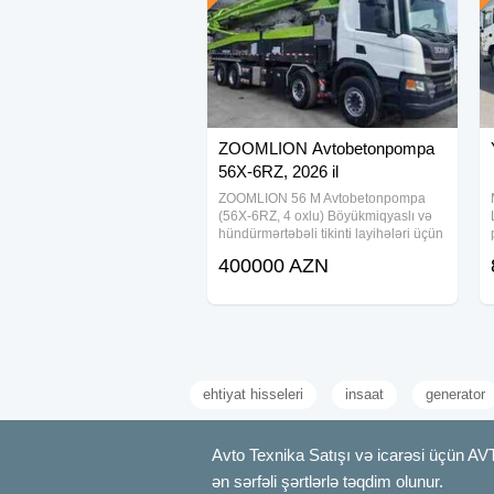
ZOOMLION Avtobetonpompa
56X-6RZ, 2026 il
ZOOMLION 56 M Avtobetonpompa
(56X-6RZ, 4 oxlu) Böyükmiqyaslı və
hündürmərtəbəli tikinti layihələri üçün
nəzərdə tutulmuş bu model
400000 AZN
maksimum çatma məsafəsi və yüksək
nasoslama gücü ilə seçilir. 56 metrlik
şaquli çatma
ehtiyat hisseleri
insaat
generator
Avto Texnika Satışı və icarəsi üçün AV
ən sərfəli şərtlərlə təqdim olunur.