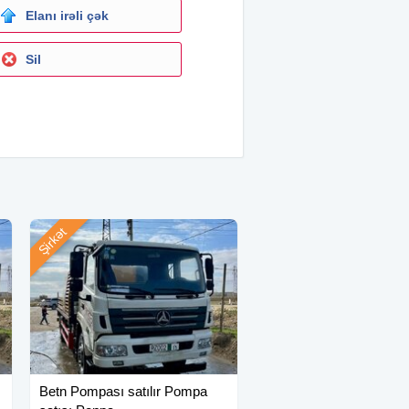
Elanı irəli çək
Sil
Şirkət
Betn Pompası satılır Pompa