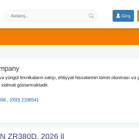
Giriş
mpany
 və yüngül texnikaların satışı, ehtiyyat hissələrinin təmin olunması və
s xidməti göstərməktədir.
656
,
(050) 2106541
 ZR380D, 2026 il