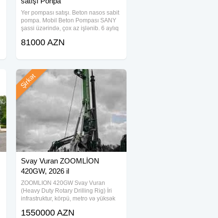
satışı Ponpa
Yer pompası satışı. Beton nasos sabit
pompa. Mobil Beton Pompası SANY
şassi üzərində, çox az işlənib. 6 aylıq
verilir. 1 saat 110 kub beton 100 metr
81000 AZN
üfüqü məsafəyə vurma güçünə
0
malikdir 40 metr hündürlüyə 1 saat 60
kub
Şirkət
Svay Vuran ZOOMLİON
420GW, 2026 il
ZOOMLION 420GW Svay Vuran
(Heavy Duty Rotary Drilling Rig) İri
infrastruktur, körpü, metro və yüksək
yükgötürmə qabiliyyəti tələb edən
1550000 AZN
k
layihələr üçün nəzərdə tutulmuş bu