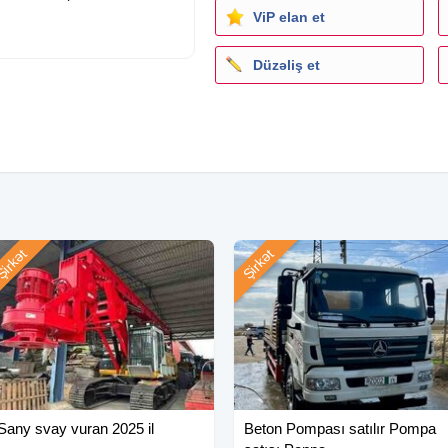
ViP elan et
Düzəliş et
 m
irkət
Şirkət
Sany svay vuran 2025 il
Beton Pompası satılır Pompa