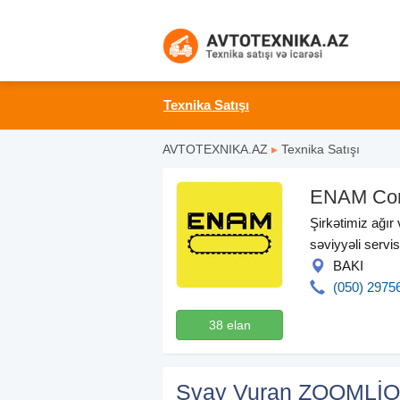
Texnika Satışı
AVTOTEXNIKA.AZ
▸
Texnika Satışı
ENAM Co
Şirkətimiz ağır
səviyyəli servi
BAKI
(050) 2975
38 elan
Svay Vuran ZOOMLİON