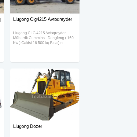
q
Liugong Clg4215 Avtoqreyder
Liugong CLG 4215 Avtoqreyder
Mühərrik Cummins - Dongfeng ( 160
Kw ) Çəkisi 16 500 kq Bıcağın
uzunluğu 4270 mm Qoparma gücü 90
kN Yerə təziq gücü 8100 kg Üzərində
olanlar Ön dozer bıçağı , arxada 3
dişli ripper ,
Liugong Dozer