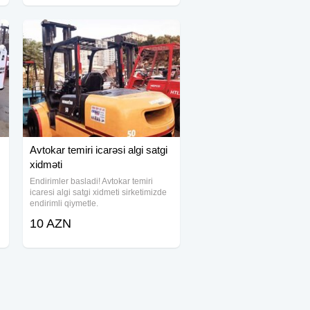
250-350 ədəd/saat Preslənən kipin
Avtokar temiri icarəsi algi satgi
xidməti
Endirimler basladi! Avtokar temiri
icaresi algi satgi xidmeti sirketimizde
endirimli qiymetle.
10 AZN