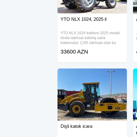
YTO NLX 1024, 2025 il
YTO NLX 1024 traktoru 2025 model
ilində istehsal edilmiş sahə
traktorudur. ÇXR istehsalı olan bu
model YTO International tərəfindən
33600 AZN
hazırlanmışdır və 102 at gücü
gücündə 4V5-23 mühərrikinə malikdir.
Kabinli struktur,
Dişli katok icarə