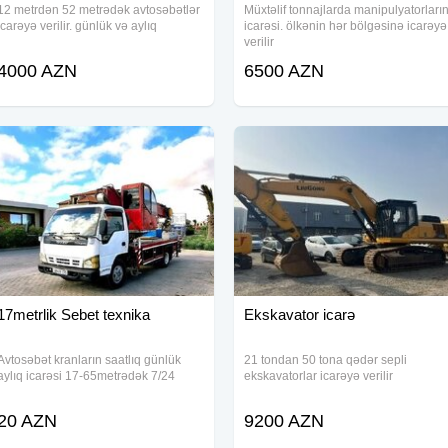
12 metrdən 52 metrədək avtosəbətlər
Müxtəlif tonnajlarda manipulyatorları
icarəyə verilir. günlük və aylıq
icarəsi. ölkənin hər bölgəsinə icarəyə
verilir
4000 AZN
6500 AZN
17metrlik Sebet texnika
Ekskavator icarə
Avtosəbət kranların saatlıq günlük
21 tondan 50 tona qədər sepli
aylıq icarəsi 17-65metrədək 7/24
ekskavatorlar icarəyə verilir
20 AZN
9200 AZN