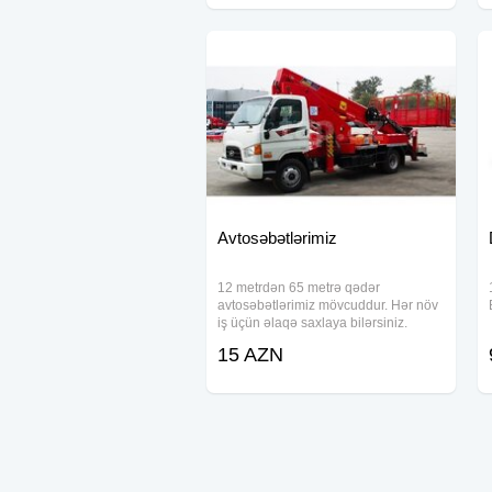
Avtosəbətlərimiz
12 metrdən 65 metrə qədər
avtosəbətlərimiz mövcuddur. Hər növ
iş üçün əlaqə saxlaya bilərsiniz.
Böyük məmnuniyyətlə xidmətinizdəyik
15 AZN