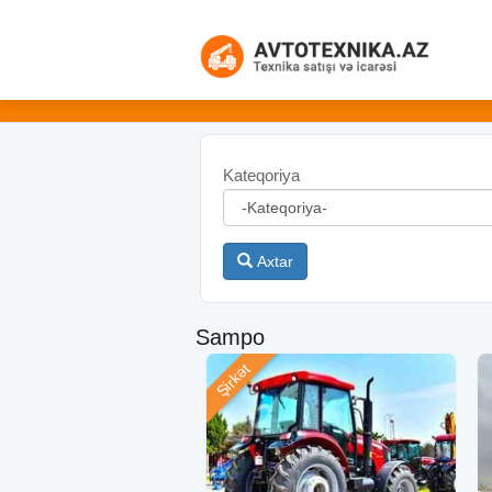
Kateqoriya
Axtar
Sampo
Şirkət