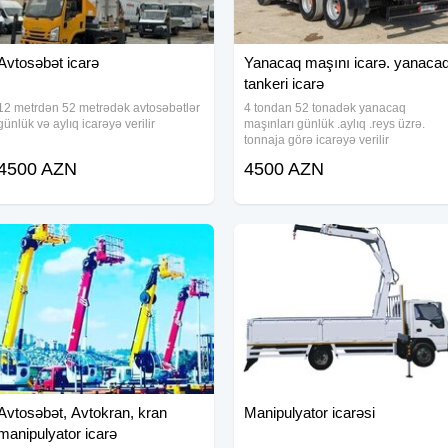
Avtosəbət icarə
Yanacaq maşını icarə. yanaca
tankeri icarə
12 metrdən 52 metrədək avtosəbətlər
4 tondan 52 tonadək yanacaq
günlük və aylıq icarəyə verilir
maşınları günlük .aylıq .reys üzrə.
tonnaja görə icarəyə verilir
4500 AZN
4500 AZN
Avtosəbət, Avtokran, kran
Manipulyator icarəsi
manipulyator icarə