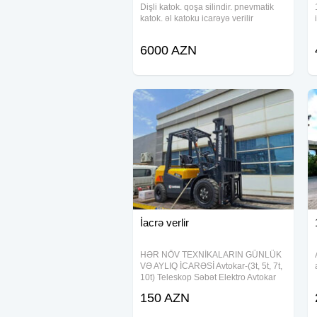
Dişli katok. qoşa silindir. pnevmatik
katok. əl katoku icarəyə verilir
6000 AZN
İacrə verlir
HƏR NÖV TEXNİKALARIN GÜNLÜK
VƏ AYLIQ İCARƏSİ Avtokar-(3t, 5t, 7t,
10t) Teleskop Səbət Elektro Avtokar
150 AZN