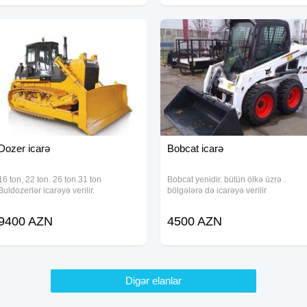
Dozer icarə
Bobcat icarə
16 ton, 22 ton. 26 ton.31 ton
Bobcat yenidir. bütün ölkə üzrə .
Buldozerlər icarəyə verilir.
bölgələrə də icarəyə verilir
9400 AZN
4500 AZN
Digər elanlar