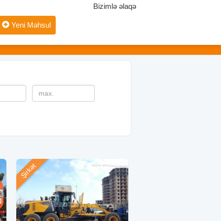
Bizimlə əlaqə
Yeni Məhsul
Şirkət