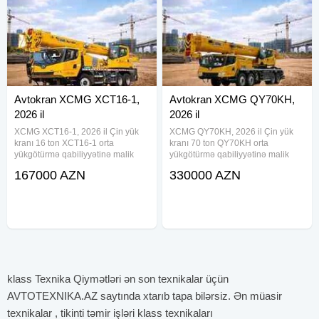
Avtokran XCMG XCT16-1,
Avtokran XCMG QY70KH,
2026 il
2026 il
XCMG XCT16-1, 2026 il Çin yük
XCMG QY70KH, 2026 il Çin yük
kranı 16 ton XCT16-1 orta
kranı 70 ton QY70KH orta
yükgötürmə qabiliyyətinə malik
yükgötürmə qabiliyyətinə malik
klassik xüsusi avadanlıqlar
klassik xüsusi avadanlıqlar
167000 AZN
330000 AZN
kateqoriyasına aiddir. Dizaynda
kateqoriyasına aiddir. Dizaynda
hərəkətlilik və innovativ hidravlik
hərəkətlilik və innovativ hidravlik
sistemin birləşməsi dərhal tikinti
sistemin birləşməsi dərhal tikinti və
klass Texnika Qiymətləri ən son texnikalar üçün
AVTOTEXNIKA.AZ saytında xtarıb tapa bilərsiz. Ən müasir
texnikalar , tikinti təmir işləri klass texnikaları