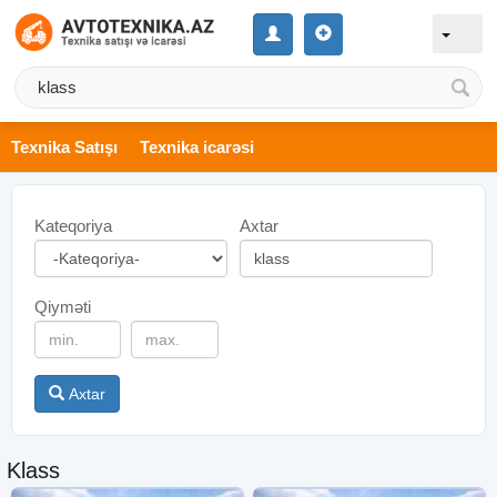
Texnika Satışı
Texnika icarəsi
Kateqoriya
Axtar
Qiyməti
Axtar
Klass