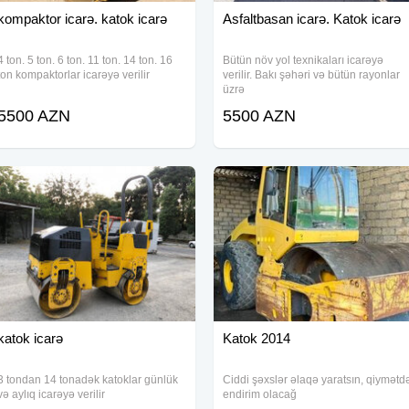
kompaktor icarə. katok icarə
Asfaltbasan icarə. Katok icarə
4 ton. 5 ton. 6 ton. 11 ton. 14 ton. 16
Bütün növ yol texnikaları icarəyə
ton kompaktorlar icarəyə verilir
verilir. Bakı şəhəri və bütün rayonlar
üzrə
5500 AZN
5500 AZN
katok icarə
Katok 2014
3 tondan 14 tonadək katoklar günlük
Ciddi şəxslər əlaqə yaratsın, qiymətd
və aylıq icarəyə verilir
endirim olacağ