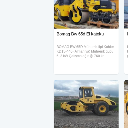
Bomag Bw 65d El katoku
BOMAG BW 65D Mühərrik tipi Kohler
KD15-440 (Almaniya) Mühərrik gücü
6, 3 kW Çalışma ağırlığı 760 kq
Vibrasiyanın vurma ağırlığı 2 400 kq
Barabanın eni 650 mm Barabanın
diametri 400 mm Çatdırılma Stok
Zəmanət 6 ay