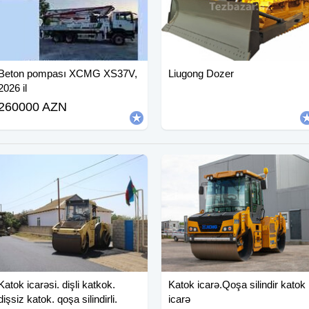
Beton pompası XCMG XS37V,
Liugong Dozer
2026 il
260000 AZN
Katok icarəsi. dişli katkok.
Katok icarə.Qoşa silindir katok
dişsiz katok. qoşa silindirli.
icarə