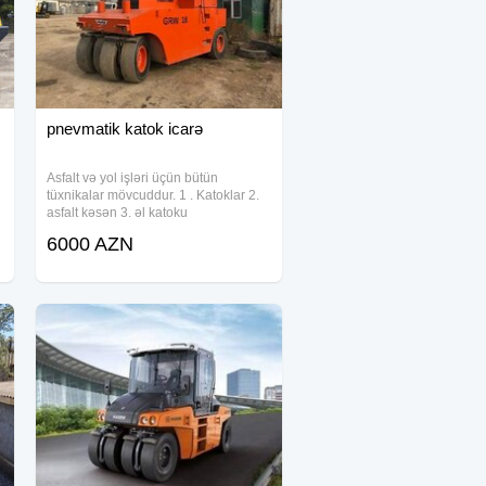
pnevmatik katok icarə
Asfalt və yol işləri üçün bütün
tüxnikalar mövcuddur. 1 . Katoklar 2.
asfalt kəsən 3. əl katoku
6000 AZN
n