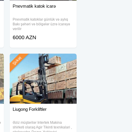
Pnevmatik katok icarə
Pnevmatik katoklar günlük və aylıq
Bakı şəhəri və bölgələr üzrə icarəyə
verilir
6000 AZN
Şirkət
Liugong Forkliftler
ə
Əziz müştərilər Intertek Makina
shirketi olaraq Agir Tikinti texnikalari ,