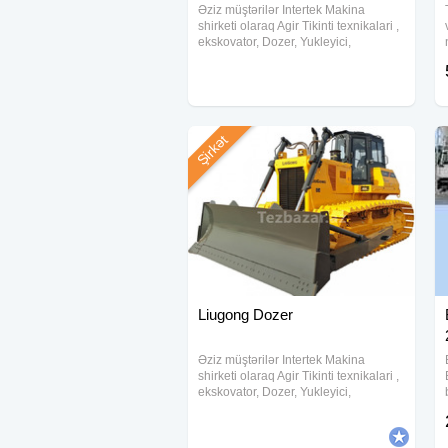
Əziz müştərilər Intertek Makina
shirketi olaraq Agir Tikinti texnikalari ,
ekskovator, Dozer, Yukleyici,
Qreyderler, Katoklar ve anbar
texnikalarindan forkliftleri munasib
qiymetlere teklif edirik.Şirketimizde
Lizinq
Şirkət
Liugong Dozer
Əziz müştərilər Intertek Makina
shirketi olaraq Agir Tikinti texnikalari ,
ekskovator, Dozer, Yukleyici,
Qreyderler, Katoklar ve anbar
texnikalarindan forkliftleri munasib
qiymetlere teklif edirik.Şirketimizde