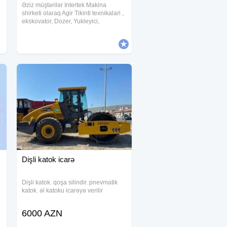
Əziz müştərilər Intertek Makina
shirketi olaraq Agir Tikinti texnikalari ,
ekskovator, Dozer, Yukleyici,
Qreyderler, Katoklar ve anbar
texnikalarindan forkliftleri munasib
qiymetlere teklif edirik.Şirketimizde
Lizinq
Dişli katok icarə
Dişli katok. qoşa silindir. pnevmatik
katok. əl katoku icarəyə verilir
,
6000 AZN