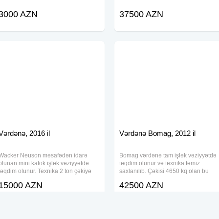
3000 AZN
37500 AZN
Vərdənə, 2016 il
Vərdənə Bomag, 2012 il
Wacker Neuson məsafədən idarə
Bomag vərdənə tam işlək vəziyyətdə
olunan mini katok işlək vəziyyətdə
təqdim olunur və texnika təmiz
təqdim olunur. Texnika 2 ton çəkiyə
saxlanılıb. Çəkisi 4650 kq olan bu
malikdir və yerə 12 ton təzyiq tətbiq
model yol və sıxlaşdırma işləri üçün
15000 AZN
42500 AZN
edir. Razılaşma mümkündür və
uyğun seçimdir. Ciddi alıcılarla
texnika istifadəyə tam hazır
razılaşma mümkündür və 3 tonluq
vəziyyətdədir. Texniki
katoklarla