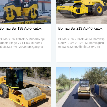
Bomag Bw 138 Ad-5 Katok
Bomag Bw 213 Ad-40 Katok
BOMAG BW 138 AD-5 Mühərrik tipi
BOMAG BW 213 AD-40 Mühərrik tipi
Kubota Stage V / TIER4 Mühərrik
Deutz BF4M 2012 C Mühərrik gücü
gücü 33.3 kW / 2300 rpm Çalışma
98 kW /132 hp Ağırlığı 15 040 kq
ağırlığı 4500 kq Mərkəzdənqaçma
Mərkəzdənqaçma qüvvəsi 275/202
qüvvəsi 42 kN Barabanın eni
kN Barabanın eni 2130mm Barabanı
1380mm Barabanın diametri 900 mm
diametri 1500 mm Çatdırılma Stok
Çatdırılma Zəmanət 1 il və ya
Zəmanət 1 il və ya 2000