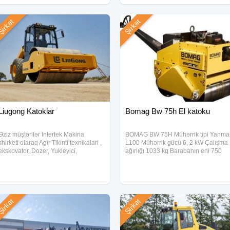
binalara və
binalara və
irkət
Şirkət
Liugong Katoklar
Bomag Bw 75h El katoku
Əziz müştərilər Intertek Makina
BOMAG BW 75H Mühərrik tipi Yanma
shirketi olaraq Agir Tikinti texnikalari ,
L100 Mühərrik gücü 6, 2 kW Çalışma
ekskovator, Dozer, Yukleyici,
ağırlığı 1033 kq Barabanın eni 750
Qreyderler, Katoklar ve anbar
mm Barabanın diametri 500 mm
texnikalarindan forkliftleri munasib
Çatdırılma Stok Zəmanət 6 ay
qiymetlere teklif edirik.Şirketimizde
Lizinq
irkət
Şirkət