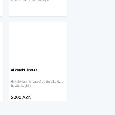
ekskovator, Dozer, Yukleyici,
Qreyderler, Katoklar ve anbar
texnikalarindan forkliftleri munasib
qiymetlere teklif edirik.Şirketimizde
Lizinq
əl kataku icarəsi
Əl katoklarının icarəsi bütün ölkə üzrə
həyata keçirilir
2000 AZN