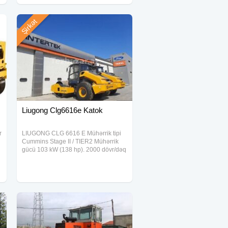
Şirkət
Liugong Clg6616e Katok
r
LIUGONG CLG 6616 E Mühərrik tipi
Cummins Stage II / TIER2 Mühərrik
gücü 103 kW (138 hp). 2000 dövr/dəq
Çalışma ağırlığı 15 500 kq Barabanın
diametri 1555 mm Zəmanət 1 il və ya
2000 moto-saat (hansı tez bitərsə