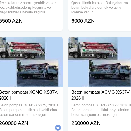
Texnikalarımız hamısı yenidir və saz
Qoşa silindir katoklar Bakı şəhəri və
vəziyyətdədir.ödəniş köçürmə və
bütün bölgələrə günlük və aylıq
nağd formada həyata keçirilir
icarəyə verilir
5500 AZN
6000 AZN
Beton pompası XCMG XS37V,
Beton pompası XCMG XS37V,
2026 il
2026 il
Beton pompası XCMG XS37V, 2026 il
Beton pompası XCMG XS37V, 2026 il
Beton pompası — tikinti obyektlərinə
Beton pompası — tikinti obyektlərinə
beton qarışığını ötürmək üçün
beton qarışığını ötürmək üçün
nəzərdə tutulmuş xüsusi texnikadır. O,
nəzərdə tutulmuş xüsusi texnikadır. O
260000 AZN
260000 AZN
betonu hündürlüyə və ya çətin əldə
betonu hündürlüyə və ya çətin əldə
edilən sahələrə, məsələn, yüksək
edilən sahələrə, məsələn, yüksək