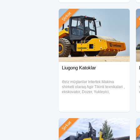
Lizinq
Şirkət
Ş
Liugong Katoklar
Əziz müştərilər Intertek Makina
shirketi olaraq Agir Tikinti texnikalari ,
ekskovator, Dozer, Yukleyici,
Qreyderler, Katoklar ve anbar
texnikalarindan forkliftleri munasib
qiymetlere teklif edirik.Şirketimizde
Lizinq
Şirkət
Ş