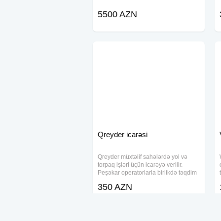
5500 AZN
Qreyder icarəsi
Qreyder müxtəlif sahələrdə yol və
torpaq işləri üçün icarəyə verilir.
Peşəkar operatorlarla birlikdə təqdim
olunan texnikalar fərqli iş həcmlərinə
350 AZN
uyğun istifadə olunur. Əlavə xüsusi
texnikalar da mövcuddur