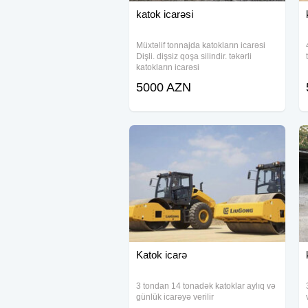
katok icarəsi
Müxtəlif tonnajda katokların icarəsi
Dişli. dişsiz qoşa silindir. təkərli
katokların icarəsi
5000 AZN
Katok icarə
3 tondan 14 tonadək katoklar aylıq və
günlük icarəyə verilir