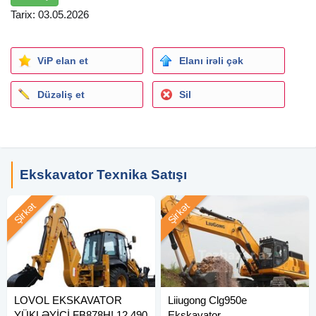
Tarix: 03.05.2026
ViP elan et
Elanı irəli çək
Düzəliş et
Sil
Ekskavator Texnika Satışı
Şirkət
Şirkət
LOVOL EKSKAVATOR
Liiugong Clg950e
YÜKLƏYİCİ FB878H! 12.490
Ekskavator