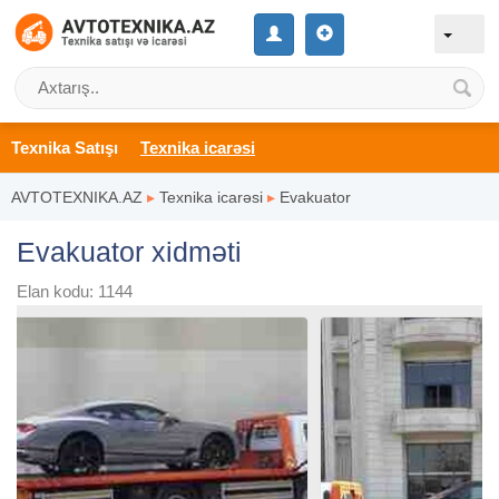
Texnika Satışı
Texnika icarəsi
AVTOTEXNIKA.AZ
▸
Texnika icarəsi
▸
Evakuator
Evakuator xidməti
Elan kodu: 1144