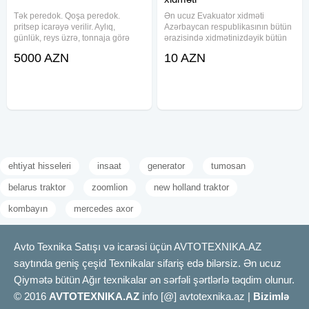
Tək peredok. Qoşa peredok.
Ən ucuz Evakuator xidməti
pritsep icarəyə verilir. Aylıq,
Azərbaycan respublikasının bütün
günlük, reys üzrə, tonnaja görə
ərazisində xidmətinizdəyik bütün
xidmət göstərilir
növ nəqliyyat və aqir tonnajlı
5000 AZN
10 AZN
yüklerin daşınması.7/24.Əlavə
məlumat üçün zəng vura bilərsiz
ehtiyat hisseleri
insaat
generator
tumosan
belarus traktor
zoomlion
new holland traktor
kombayın
mercedes axor
Avto Texnika Satışı və icarəsi üçün AVTOTEXNIKA.AZ
saytında geniş çeşid Texnikalar sifariş edə bilərsiz. Ən ucuz
Qiymətə bütün Ağır texnikalar ən sərfəli şərtlərlə təqdim olunur.
© 2016
AVTOTEXNIKA.AZ
info [@] avtotexnika.az |
Bizimlə