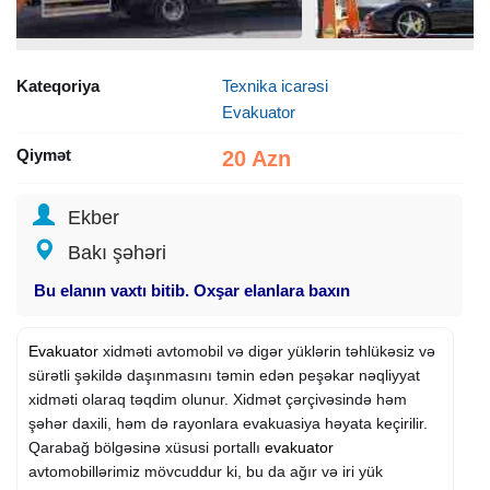
Kateqoriya
Texnika icarəsi
Evakuator
Qiymət
20 Azn
Ekber
Bakı şəhəri
Bu elanın vaxtı bitib. Oxşar elanlara baxın
Evakuator
xidməti avtomobil və digər yüklərin təhlükəsiz və
sürətli şəkildə daşınmasını təmin edən peşəkar nəqliyyat
xidməti olaraq təqdim olunur. Xidmət çərçivəsində həm
şəhər daxili, həm də rayonlara evakuasiya həyata keçirilir.
Qarabağ bölgəsinə xüsusi portallı
evakuator
avtomobillərimiz mövcuddur ki, bu da ağır və iri yük