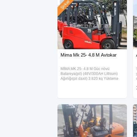
Şirkət
Mima Mk 25- 4.8 M Avtokar
MİMA MK 25- 4.8 M Güc növü
Batareya(pil) (48V/300AH Lithium)
Ağırlığı(pil daxil) 3 820 kq Yükləmə
qabiliyyəti 2 500 kg Max Qaldırma
yüksəkliyi 4 800 mm Yük mərkəzi 500
mm Təkər Daş Təkər (Ağ təkər, iz