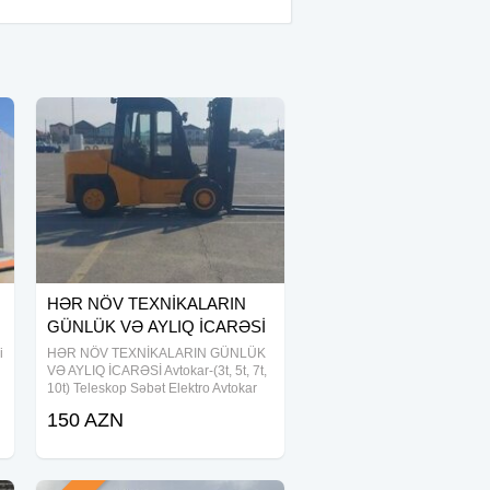
HƏR NÖV TEXNİKALARIN
GÜNLÜK VƏ AYLIQ İCARƏSİ
i
HƏR NÖV TEXNİKALARIN GÜNLÜK
VƏ AYLIQ İCARƏSİ Avtokar-(3t, 5t, 7t,
10t) Teleskop Səbət Elektro Avtokar
a
150 AZN