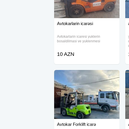
Avtokarlarin icarəsi
Avtokarlarin icaresi yuklerin
bosaldilmasi ve yuklenmesi
10 AZN
Avtokar Forklift icarə