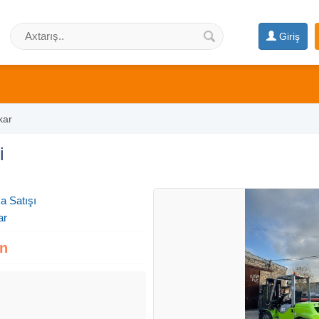
Giriş
kar
i
a Satışı
ar
zn