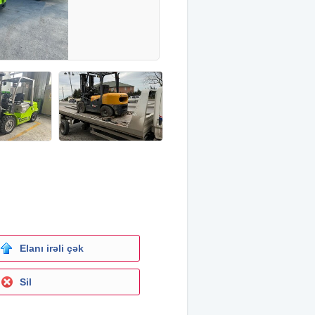
Elanı irəli çək
Sil