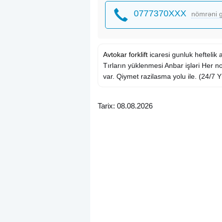
0777370XXX
nömrəni g
Avtokar
forklift
icaresi gunluk heftelik
Tırların yüklenmesi Anbar işləri Her n
var. Qiymet razilasma yolu ile. (24/7 
Tarix: 08.08.2026