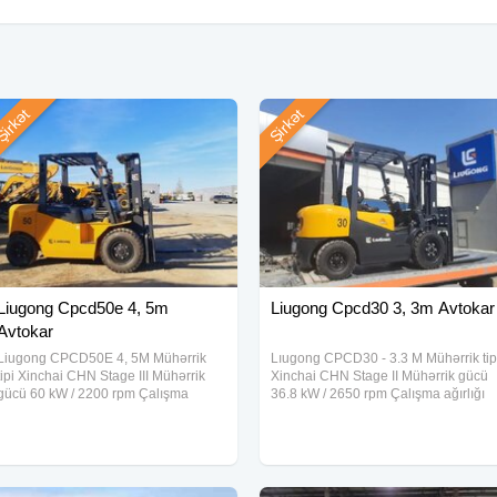
irkət
Şirkət
Liugong Cpcd50e 4, 5m
Liugong Cpcd30 3, 3m Avtokar
Avtokar
Liugong CPCD50E 4, 5M Mühərrik
Lıugong CPCD30 - 3.3 M Mühərrik tip
tipi Xinchai CHN Stage III Mühərrik
Xinchai CHN Stage II Mühərrik gücü
gücü 60 kW / 2200 rpm Çalışma
36.8 kW / 2650 rpm Çalışma ağırlığı
ağırlığı 7240 kq Tutum 5000 kg Max
4342 kq Tutum 3000 kg Max Qaldırm
Qaldırma yüksəkliyi 4 500 mm Yük
yüksəkliyi 3 300 mm Yük mərkəzi 500
mərkəzi 500 mm
mm