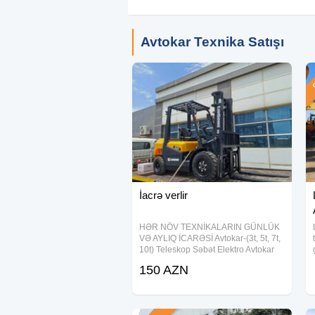
Avtokar Texnika Satışı
Ş
İacrə verlir
HƏR NÖV TEXNİKALARIN GÜNLÜK
VƏ AYLIQ İCARƏSİ Avtokar-(3t, 5t, 7t,
10t) Teleskop Səbət Elektro Avtokar
150 AZN