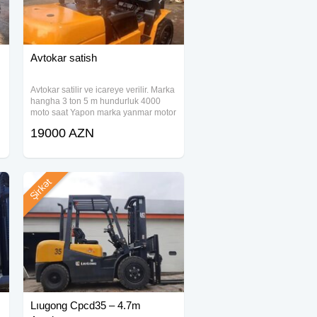
Avtokar satish
Avtokar satilir ve icareye verilir. Marka
hangha 3 ton 5 m hundurluk 4000
moto saat Yapon marka yanmar motor
Buraxlish ili 2015 Satilir 19000 azn
19000 AZN
Icareye de verilir.
Şirkət
Lıugong Cpcd35 – 4.7m