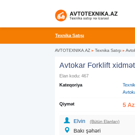
Texnika Satışı
AVTOTEXNIKA.AZ
▸
Texnika Satışı
▸
Avto
Avtokar Forklift xidmət
Elan kodu: 467
Kateqoriya
Texnik
Avtok
Qiymət
5 A
Elvin
(Bütün Elanları)
Bakı şəhəri