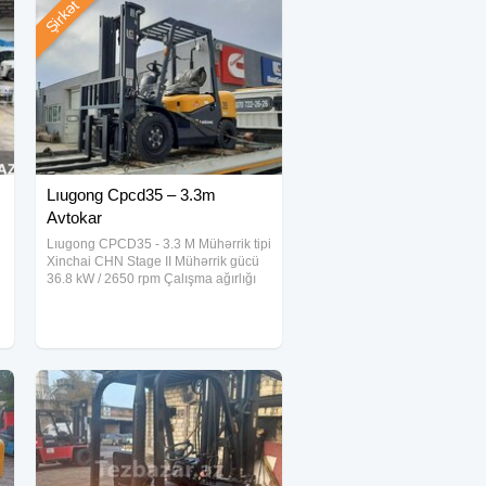
Şirkət
Lıugong Cpcd35 – 3.3m
Avtokar
Lıugong CPCD35 - 3.3 M Mühərrik tipi
n
Xinchai CHN Stage II Mühərrik gücü
36.8 kW / 2650 rpm Çalışma ağırlığı
4542 kq Tutum 3500 kg Max Qaldırma
yüksəkliyi 3 300 mm Yük mərkəzi 500
mm