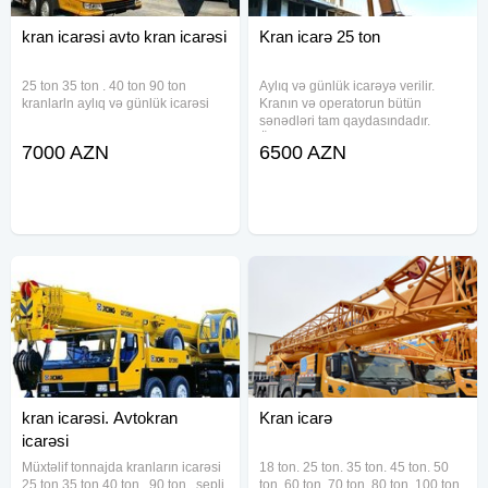
kran icarəsi avto kran icarəsi
Kran icarə 25 ton
25 ton 35 ton . 40 ton 90 ton
Aylıq və günlük icarəyə verilir.
kranlarln aylıq və günlük icarəsi
Kranın və operatorun bütün
sənədləri tam qaydasındadır.
Ödənişlər köçürmə yolu ilə
7000 AZN
6500 AZN
mümkündür avtokran arenda kran
arenda kran icaresi kran icare kran
icarə kran icarəsi avtokran
kran icarəsi. Avtokran
Kran icarə
icarəsi
Müxtəlif tonnajda kranların icarəsi
18 ton. 25 ton. 35 ton. 45 ton. 50
25 ton 35 ton 40 ton . 90 ton . sepli
ton. 60 ton. 70 ton. 80 ton. 100 ton